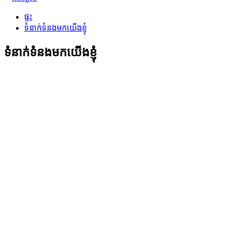
ផ្ទះ
ទំនាក់ទំនងមកយើងខ្ញុំ
ទំនាក់ទំនងមកយើងខ្ញុំ