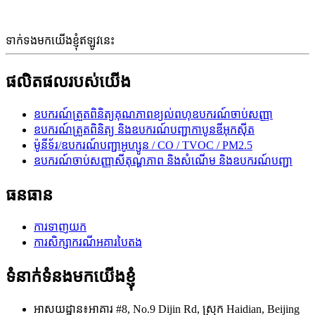
ទាក់ទងមកយើងខ្ញុំឥឡូវនេះ
ផលិតផលរបស់យើង
ឧបករណ៍ត្រួតពិនិត្យគុណភាពខ្យល់ពហុឧបករណ៍ចាប់សញ្ញា
ឧបករណ៍ត្រួតពិនិត្យ និងឧបករណ៍បញ្ជាកាបូនឌីអុកស៊ីត
ម៉ូនីទ័រ/ឧបករណ៍បញ្ជាអូហ្សូន / CO / TVOC / PM2.5
ឧបករណ៍ចាប់សញ្ញាសីតុណ្ហភាព និងសំណើម និងឧបករណ៍បញ្ជា
ធនធាន
ការទាញយក
ការសិក្សាករណីអគារបៃតង
ទំនាក់ទំនងមកយើងខ្ញុំ
អាសយដ្ឋាន៖
អាគារ #8, No.9 Dijin Rd, ស្រុក Haidian, Beijing