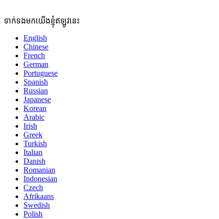
ទាក់ទងមកយើងខ្ញុំឥឡូវនេះ
English
Chinese
French
German
Portuguese
Spanish
Russian
Japanese
Korean
Arabic
Irish
Greek
Turkish
Italian
Danish
Romanian
Indonesian
Czech
Afrikaans
Swedish
Polish