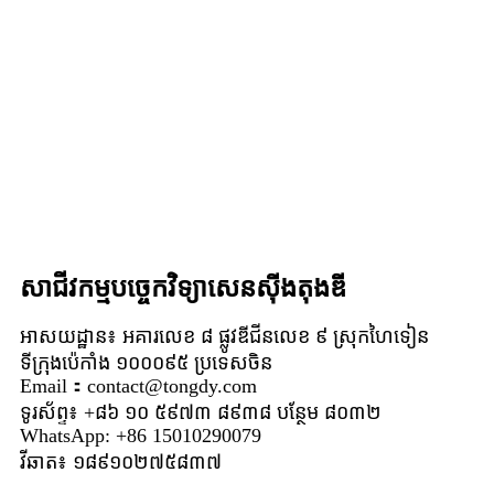
សាជីវកម្មបច្ចេកវិទ្យាសេនស៊ីងតុងឌី
អាសយដ្ឋាន៖ អគារលេខ ៨ ផ្លូវឌីជីនលេខ ៩ ស្រុកហៃទៀន
ទីក្រុងប៉េកាំង ១០០០៩៥ ប្រទេសចិន
Email：contact@tongdy.com
ទូរស័ព្ទ៖ +៨៦ ១០ ៥៩៧៣ ៨៩៣៨ បន្ថែម ៨០៣២
WhatsApp: +86 15010290079
វីឆាត៖ ១៨៩១០២៧៥៨៣៧