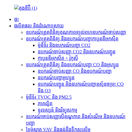
ផ្ទះ
ផលិតផល និងដំណោះស្រាយ
ឧបករណ៍ត្រួតពិនិត្យគុណភាពខ្យល់ពហុឧបករណ៍ចាប់សញ្ញា
ឧបករណ៍ត្រួតពិនិត្យ និងឧបករណ៍បញ្ជាកាបូនឌីអុកស៊ីត
ម៉ូនីទ័រ និងឧបករណ៍បញ្ជា CO2
ឧបករណ៍ចាប់សញ្ញា CO2 និងឧបករណ៍បញ្ជូន
កាបូនឌីអុកស៊ីត + វ៉ូកូស៊ី
ឧបករណ៍ត្រួតពិនិត្យ និងឧបករណ៍បញ្ជា CO និងអូហ្សូន
ឧបករណ៍ចាប់សញ្ញា CO និងឧបករណ៍បញ្ជា
ឧបករណ៍បញ្ជាអូហ្សូន
ឧបករណ៍បញ្ជូន និងឧបករណ៍បញ្ជាឧស្ម័នចម្រុះ CO
និង O3
ម៉ូនីទ័រ TVOC និង PM2.5
ភាគល្អិត
ទូរទស្សន៍ និង​វិទ្យុ​សកម្ម
ឧបករណ៍ចាប់សញ្ញាសីតុណ្ហភាព និងសំណើម និងឧបករណ៍
បញ្ជា
ទែម៉ូស្ដាត VAV និងធន់នឹងទឹកសន្សើម