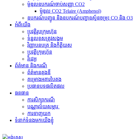
ម៉ូឌុលឧបករណ៍ចាប់សញ្ញា CO2
ម៉ូឌុល CO2 Telaire (Amphenol)
ឧបករណ៍បញ្ជូន និងឧបករណ៍បញ្ជាឧស្ម័នចម្រុះ CO និង O3
អំពីយើង
ប្រវត្តិរូបក្រុមហ៊ុន
ទំនួលខុសត្រូវសង្គម
វិញ្ញាបនបត្រ និងកិត្តិយស
ប្រវត្តិក្រុមហ៊ុន
វីដេអូ
ព័ត៌មាន និងករណី
ព័ត៌មានតុងឌី
គម្រោងអគារបៃតង
ប្រធានបទផលិតផល
ធនធាន
ការសិក្សាករណី
បណ្ណាល័យសម្ភារៈ
ការទាញយក
ទំនាក់ទំនងមកយើងខ្ញុំ