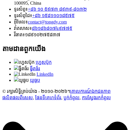
100095, China
ទូរស័ព្ទ៖
+៨៦ ១០ ៥៩៧៣ ៨៩៣៩-៨០៣២
ទូរស័ព្ទដៃ៖
+៨៦ ១៥៨១១០១៨៥៧៥
អ៊ីមែល៖
contact@tongdy.com
វ៉ាតសាស៖
៨៦១៨៦៨០៧៤៩៧៧៥
វីឆាត៖
១៨៩១០២៧៥៨៣៧
តាមដានពួកយើង
ហ្វេសប៊ុក
ធ្វីតធ័រ
LinkedIn
យូធូប
© រក្សាសិទ្ធិគ្រប់យ៉ាង - ២០១០-២០២៦។
គោលការណ៍ឯកជនភាព
ផលិតផលពិសេស
,
ផែនទីគេហទំព័រ
,
ប្លក់​កំពូល
,
ការស្វែងរកកំពូល