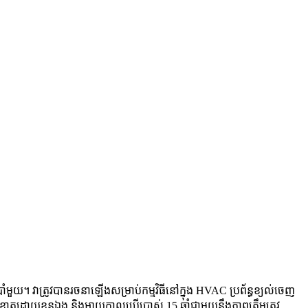
ំមួយ។ វាត្រូវបានរចនាឡើងសម្រាប់កម្មវិធីនៅក្នុង HVAC ប្រព័ន្ធខ្យល់ចេញ
ោយខ្លួនឯង និងអាយុកាលប្រើប្រាស់ 15 ឆ្នាំជាមួយនឹងភាពត្រឹមត្រូវ