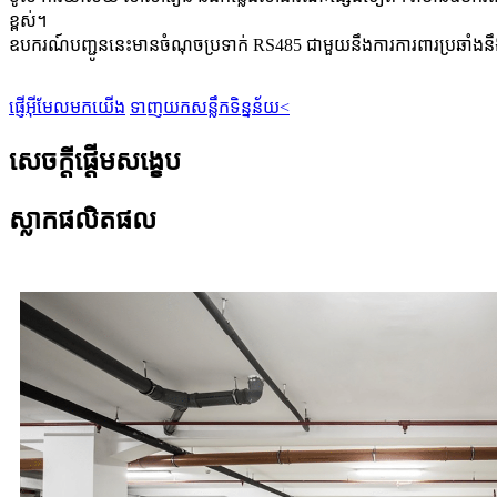
ខ្ពស់។
ឧបករណ៍បញ្ជូននេះមានចំណុចប្រទាក់ RS485 ជាមួយនឹងការការពារប្រឆាំងនឹងឋិ
ផ្ញើអ៊ីមែលមកយើង
ទាញយកសន្លឹកទិន្នន័យ<
សេចក្តីផ្តើមសង្ខេប
ស្លាកផលិតផល