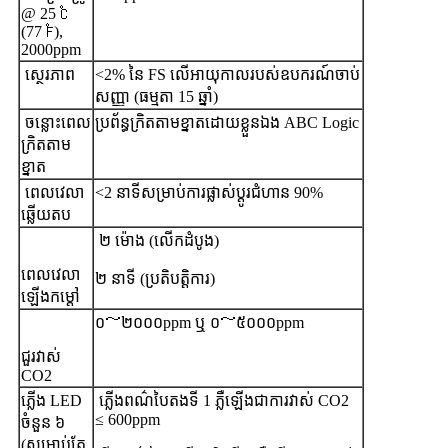
@ 25 ℃
(77 ℉),
2000ppm
ស្ថេរភាព
<2% នៃ FS លើអាយុកាលរបស់ឧបករណ៍ចាប់
សញ្ញា (ធម្មតា 15 ឆ្នាំ)
ចន្លោះពេល
ប្រព័ន្ធក្រិតតាមខ្នាតដោយខ្លួនឯង ABC Logic
ក្រិតតាម
ខ្នាត
ពេលវេលា
<2 នាទីសម្រាប់ការផ្លាស់ប្តូរជំហាន 90%
ឆ្លើយតប
២ ម៉ោង (លើកដំបូង)
ពេលវេលា
២ នាទី (ប្រតិបត្តិការ)
ឡើងកម្តៅ
០～២០០០ppm ឬ ០～៥០០០ppm
ជួរវាស់
CO2
ភ្លើង LED
ភ្លើងពណ៌បៃតងទី 1 ភ្លឺឡើងជាការវាស់ CO2
≤ 600ppm
ចំនួន ៦
(សម្រាប់តែ