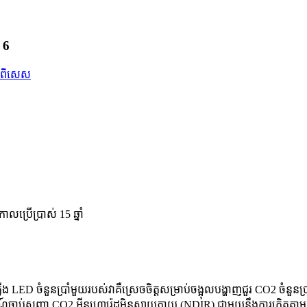
 6
ប្រើប្រាស់ 15 ឆ្នាំ
D ចំនួនប្រាំមួយរបស់វាគឺស្រេចចិត្តសម្រាប់ចង្អុលបង្ហាញជួរ CO2 ចំនួនប្រា
ញ្ញា CO2 អ៊ីនហ្វ្រារ៉េដមិនសាយភាយ (NDIR) ជាមួយនឹងការក្រិតតាមខ្នាតដ