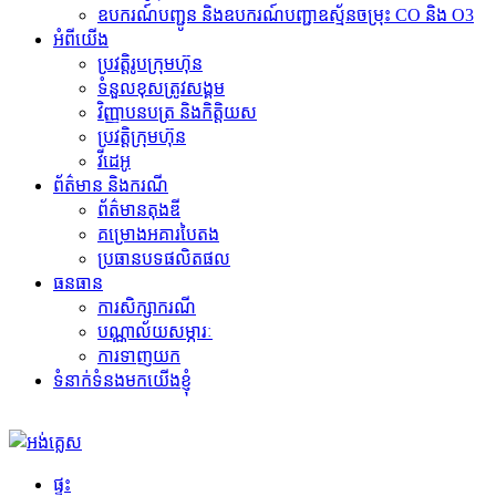
ឧបករណ៍បញ្ជូន និងឧបករណ៍បញ្ជាឧស្ម័នចម្រុះ CO និង O3
អំពីយើង
ប្រវត្តិរូបក្រុមហ៊ុន
ទំនួលខុសត្រូវសង្គម
វិញ្ញាបនបត្រ និងកិត្តិយស
ប្រវត្តិក្រុមហ៊ុន
វីដេអូ
ព័ត៌មាន និងករណី
ព័ត៌មានតុងឌី
គម្រោងអគារបៃតង
ប្រធានបទផលិតផល
ធនធាន
ការសិក្សាករណី
បណ្ណាល័យសម្ភារៈ
ការទាញយក
ទំនាក់ទំនងមកយើងខ្ញុំ
ផ្ទះ