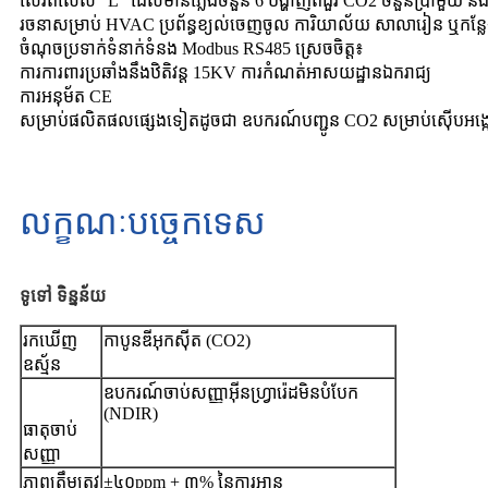
ស៊េរីពិសេស “L” ដែលមានភ្លើងចំនួន 6 បង្ហាញពីជួរ CO2 ចំនួនប្រាំមួយ និង
រចនាសម្រាប់ HVAC ប្រព័ន្ធខ្យល់ចេញចូល ការិយាល័យ សាលារៀន ឬកន
ចំណុចប្រទាក់ទំនាក់ទំនង Modbus RS485 ស្រេចចិត្ត៖
ការការពារប្រឆាំងនឹងឋិតិវន្ត 15KV ការកំណត់អាសយដ្ឋានឯករាជ្យ
ការអនុម័ត CE
សម្រាប់ផលិតផលផ្សេងទៀតដូចជា ឧបករណ៍បញ្ជូន CO2 សម្រាប់ស៊ើបអង្
លក្ខណៈបច្ចេកទេស
ទូទៅ
ទិន្នន័យ
រកឃើញ
កាបូនឌីអុកស៊ីត (CO2)
ឧស្ម័ន
ឧបករណ៍ចាប់សញ្ញាអ៊ីនហ្វ្រារ៉េដមិនបំបែក
(NDIR)
ធាតុចាប់
សញ្ញា
ភាពត្រឹមត្រូវ
±៤០ppm + ៣% នៃការអាន