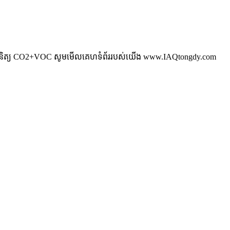
រួតពិនិត្យ CO2+VOC សូមមើលគេហទំព័ររបស់យើង www.IAQtongdy.com