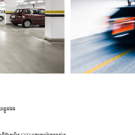
យខ្លួនឯង