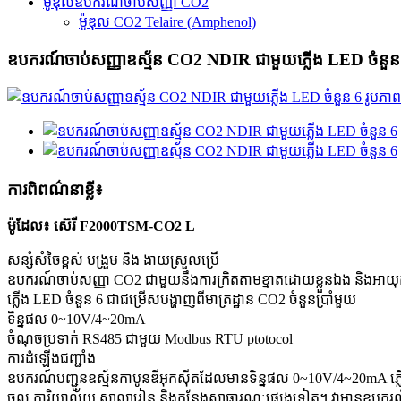
ម៉ូឌុលឧបករណ៍ចាប់សញ្ញា CO2
ម៉ូឌុល CO2 Telaire (Amphenol)
ឧបករណ៍ចាប់សញ្ញាឧស្ម័ន CO2 NDIR ជាមួយភ្លើង LED ចំនួន
ការពិពណ៌នាខ្លី៖
ម៉ូដែល៖ ស៊េរី F2000TSM-CO2 L
សន្សំសំចៃខ្ពស់ បង្រួម និង ងាយស្រួលប្រើ
ឧបករណ៍ចាប់សញ្ញា CO2 ជាមួយនឹងការក្រិតតាមខ្នាតដោយខ្លួនឯង និងអាយុកាល
ភ្លើង LED ចំនួន 6 ជាជម្រើសបង្ហាញពីមាត្រដ្ឋាន CO2 ចំនួនប្រាំមួយ
ទិន្នផល 0~10V/4~20mA
ចំណុចប្រទាក់ RS485 ជាមួយ Modbus RTU ptotocol
ការដំឡើងជញ្ជាំង
ឧបករណ៍បញ្ជូនឧស្ម័នកាបូនឌីអុកស៊ីតដែលមានទិន្នផល 0~10V/4~20mA ភ្លើង LE
ចូល ការិយាល័យ សាលារៀន និងកន្លែងសាធារណៈផ្សេងទៀត។ វាមានឧបករណ៍ចាប់ស