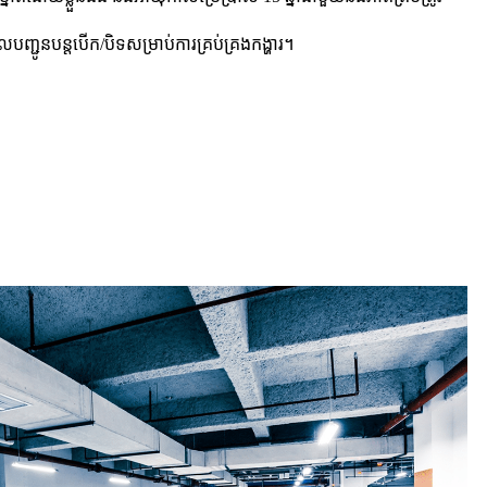
្ជូនបន្តបើក/បិទសម្រាប់ការគ្រប់គ្រងកង្ហារ។