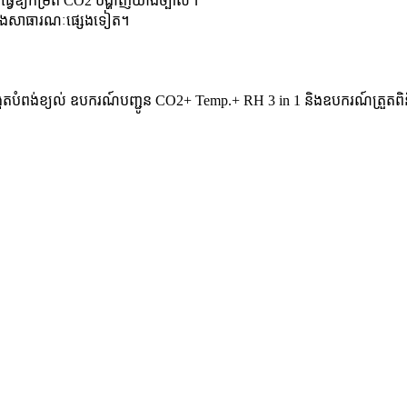
ធ្វើឱ្យកម្រិត CO2 បង្ហាញយ៉ាងច្បាស់។
្លែងសាធារណៈផ្សេងទៀត។
កេតបំពង់ខ្យល់ ឧបករណ៍បញ្ជូន CO2+ Temp.+ RH 3 in 1 និងឧបករណ៍ត្