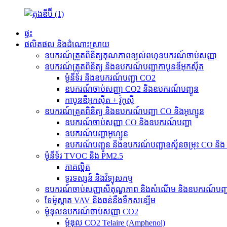
ផ្ទះ
ផលិតផល និងដំណោះស្រាយ
ឧបករណ៍ត្រួតពិនិត្យគុណភាពខ្យល់ពហុឧបករណ៍ចាប់សញ្ញា
ឧបករណ៍ត្រួតពិនិត្យ និងឧបករណ៍បញ្ជាកាបូនឌីអុកស៊ីត
ម៉ូនីទ័រ និងឧបករណ៍បញ្ជា CO2
ឧបករណ៍ចាប់សញ្ញា CO2 និងឧបករណ៍បញ្ជូន
កាបូនឌីអុកស៊ីត + វ៉ូកូស៊ី
ឧបករណ៍ត្រួតពិនិត្យ និងឧបករណ៍បញ្ជា CO និងអូហ្សូន
ឧបករណ៍ចាប់សញ្ញា CO និងឧបករណ៍បញ្ជា
ឧបករណ៍បញ្ជាអូហ្សូន
ឧបករណ៍បញ្ជូន និងឧបករណ៍បញ្ជាឧស្ម័នចម្រុះ CO និង
ម៉ូនីទ័រ TVOC និង PM2.5
ភាគល្អិត
ទូរទស្សន៍ និង​វិទ្យុ​សកម្ម
ឧបករណ៍ចាប់សញ្ញាសីតុណ្ហភាព និងសំណើម និងឧបករណ៍បញ្
ទែម៉ូស្ដាត VAV និងធន់នឹងទឹកសន្សើម
ម៉ូឌុលឧបករណ៍ចាប់សញ្ញា CO2
ម៉ូឌុល CO2 Telaire (Amphenol)