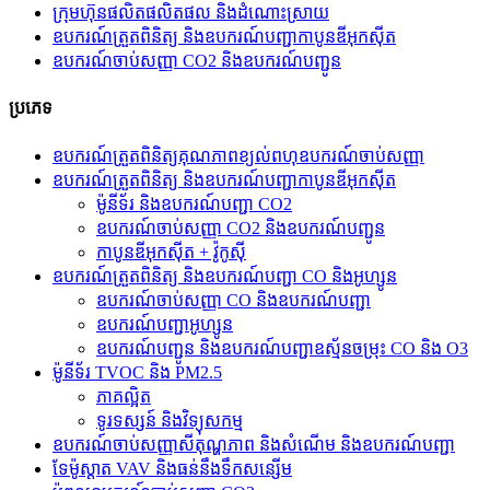
ក្រុមហ៊ុនផលិតផលិតផល និងដំណោះស្រាយ
ឧបករណ៍ត្រួតពិនិត្យ និងឧបករណ៍បញ្ជាកាបូនឌីអុកស៊ីត
ឧបករណ៍ចាប់សញ្ញា CO2 និងឧបករណ៍បញ្ជូន
ប្រភេទ
ឧបករណ៍ត្រួតពិនិត្យគុណភាពខ្យល់ពហុឧបករណ៍ចាប់សញ្ញា
ឧបករណ៍ត្រួតពិនិត្យ និងឧបករណ៍បញ្ជាកាបូនឌីអុកស៊ីត
ម៉ូនីទ័រ និងឧបករណ៍បញ្ជា CO2
ឧបករណ៍ចាប់សញ្ញា CO2 និងឧបករណ៍បញ្ជូន
កាបូនឌីអុកស៊ីត + វ៉ូកូស៊ី
ឧបករណ៍ត្រួតពិនិត្យ និងឧបករណ៍បញ្ជា CO និងអូហ្សូន
ឧបករណ៍ចាប់សញ្ញា CO និងឧបករណ៍បញ្ជា
ឧបករណ៍បញ្ជាអូហ្សូន
ឧបករណ៍បញ្ជូន និងឧបករណ៍បញ្ជាឧស្ម័នចម្រុះ CO និង O3
ម៉ូនីទ័រ TVOC និង PM2.5
ភាគល្អិត
ទូរទស្សន៍ និង​វិទ្យុ​សកម្ម
ឧបករណ៍ចាប់សញ្ញាសីតុណ្ហភាព និងសំណើម និងឧបករណ៍បញ្ជា
ទែម៉ូស្ដាត VAV និងធន់នឹងទឹកសន្សើម