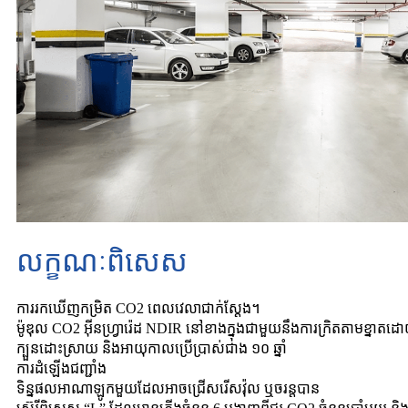
លក្ខណៈពិសេស
ការរកឃើញកម្រិត CO2 ពេលវេលាជាក់ស្តែង។
ម៉ូឌុល CO2 អ៊ីនហ្វ្រារ៉េដ NDIR នៅខាងក្នុងជាមួយនឹងការក្រិតតាមខ្នាតដោ
ក្បួនដោះស្រាយ និងអាយុកាលប្រើប្រាស់ជាង ១០ ឆ្នាំ
ការដំឡើងជញ្ជាំង
ទិន្នផលអាណាឡូកមួយដែលអាចជ្រើសរើសវ៉ុល ឬចរន្តបាន