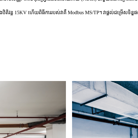
តិវន្ត 15KV ហើយពិធីការរបស់វាគឺ Modbus MS/TP។ វាផ្តល់ជម្រើសទិន្នផលបញ