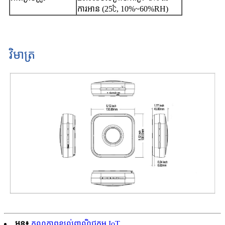
ការអាន (25℃, 10%~60%RH)
វិមាត្រ
មុន៖
គុណភាពខ្យល់ពាណិជ្ជកម្ម IoT