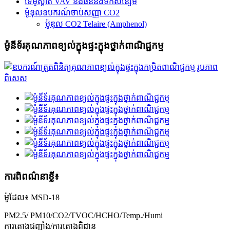
ទែម៉ូស្ដាត VAV និងធន់នឹងទឹកសន្សើម
ម៉ូឌុលឧបករណ៍ចាប់សញ្ញា CO2
ម៉ូឌុល CO2 Telaire (Amphenol)
ម៉ូនីទ័រគុណភាពខ្យល់ក្នុងផ្ទះក្នុងថ្នាក់ពាណិជ្ជកម្ម
ការពិពណ៌នាខ្លី៖
ម៉ូដែល៖ MSD-18
PM2.5/ PM10/CO2/TVOC/HCHO/Temp./Humi
ការតោងជញ្ជាំង/ការតោងពិដាន