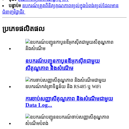
បន្ទាប់៖
ឧបករណ៍ត្រួតពិនិត្យគុណភាពខ្យល់ក្នុងបំពង់ខ្យល់ដែលមាន
ជំនាញវិជ្ជាជីវៈ
ប្រភេទផលិតផល
ឧបករណ៍បញ្ជូនកាបូនឌីអុកស៊ីតជាមួយ
សីតុណ្ហភាព និងសំណើម
ការចាប់សញ្ញាសីតុណ្ហភាព និងសំណើមជាមួយ
Data Log...