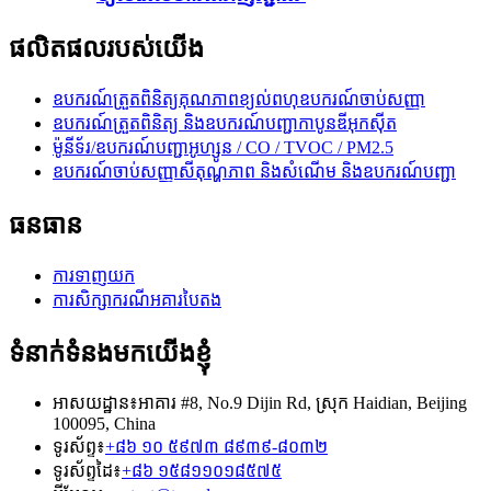
ផលិតផលរបស់យើង
ឧបករណ៍ត្រួតពិនិត្យគុណភាពខ្យល់ពហុឧបករណ៍ចាប់សញ្ញា
ឧបករណ៍ត្រួតពិនិត្យ និងឧបករណ៍បញ្ជាកាបូនឌីអុកស៊ីត
ម៉ូនីទ័រ/ឧបករណ៍បញ្ជាអូហ្សូន / CO / TVOC / PM2.5
ឧបករណ៍ចាប់សញ្ញាសីតុណ្ហភាព និងសំណើម និងឧបករណ៍បញ្ជា
ធនធាន
ការទាញយក
ការសិក្សាករណីអគារបៃតង
ទំនាក់ទំនងមកយើងខ្ញុំ
អាសយដ្ឋាន៖
អាគារ #8, No.9 Dijin Rd, ស្រុក Haidian, Beijing
100095, China
ទូរស័ព្ទ៖
+៨៦ ១០ ៥៩៧៣ ៨៩៣៩-៨០៣២
ទូរស័ព្ទដៃ៖
+៨៦ ១៥៨១១០១៨៥៧៥