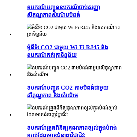
ឧបករណ៍បញ្ជូនឧបករណ៍ចាប់សញ្ញា
សីតុណ្ហភាពសំណើមបំពង់
ម៉ូនីទ័រ CO2 ជាមួយ Wi-Fi RJ45 និង
ឧបករណ៍កត់ត្រាទិន្នន័យ
ឧបករណ៍បញ្ជូន CO2 តាមបំពង់ជាមួយ
សីតុណ្ហភាព និងសំណើម
ឧបករណ៍ត្រួតពិនិត្យគុណភាពខ្យល់ក្នុងបំពង់
ខ្យល់ដែលមានជំនាញវិជ្ជាជីវៈ