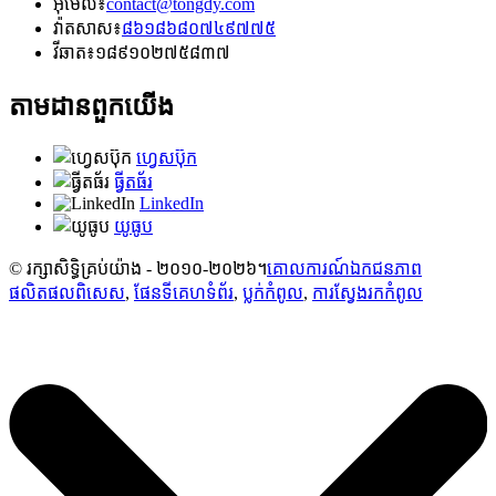
អ៊ីមែល៖
contact@tongdy.com
វ៉ាតសាស៖
៨៦១៨៦៨០៧៤៩៧៧៥
វីឆាត៖
១៨៩១០២៧៥៨៣៧
តាមដានពួកយើង
ហ្វេសប៊ុក
ធ្វីតធ័រ
LinkedIn
យូធូប
© រក្សាសិទ្ធិគ្រប់យ៉ាង - ២០១០-២០២៦។
គោលការណ៍ឯកជនភាព
ផលិតផលពិសេស
,
ផែនទីគេហទំព័រ
,
ប្លក់​កំពូល
,
ការស្វែងរកកំពូល