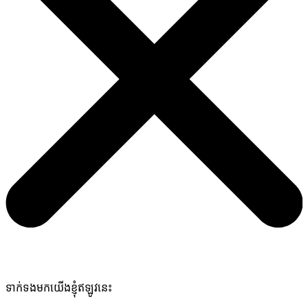
ទាក់ទងមកយើងខ្ញុំឥឡូវនេះ