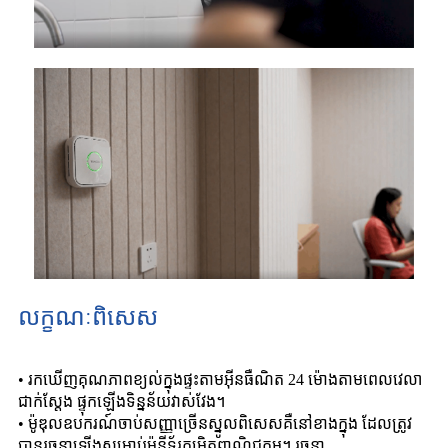
លក្ខណៈពិសេស
• រកឃើញគុណភាពខ្យល់ក្នុងផ្ទះតាមអ៊ីនធឺណិត 24 ម៉ោងតាមពេលវេលា
ជាក់ស្តែង ផ្ទុកឡើងទិន្នន័យវាស់វែង។
• ម៉ូឌុលឧបករណ៍ចាប់សញ្ញាច្រើនស្នូលពិសេសគឺនៅខាងក្នុង ដែលត្រូវ
បានរចនាឡើងសម្រាប់ម៉ូនីទ័រកម្រិតពាណិជ្ជកម្ម។ រចនា