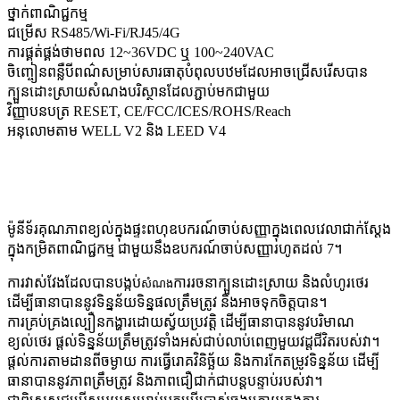
ថ្នាក់ពាណិជ្ជកម្ម
ជម្រើស RS485/Wi-Fi/RJ45/4G
ការផ្គត់ផ្គង់ថាមពល 12~36VDC ឬ 100~240VAC
ចិញ្ចៀនពន្លឺបីពណ៌សម្រាប់សារធាតុបំពុលបឋមដែលអាចជ្រើសរើសបាន
ក្បួនដោះស្រាយសំណងបរិស្ថានដែលភ្ជាប់មកជាមួយ
វិញ្ញាបនបត្រ RESET, CE/FCC/ICES/ROHS/Reach
អនុលោមតាម WELL V2 និង LEED V4
ម៉ូនីទ័រគុណភាពខ្យល់ក្នុងផ្ទះពហុឧបករណ៍ចាប់សញ្ញាក្នុងពេលវេលាជាក់ស្តែង
ក្នុងកម្រិតពាណិជ្ជកម្ម ជាមួយនឹងឧបករណ៍ចាប់សញ្ញារហូតដល់ 7។
ការវាស់វែងដែលបានបង្កប់
ការរចនាក្បួនដោះស្រាយ និងលំហូរថេរ
សំណង
ដើម្បីធានាបាននូវទិន្នន័យទិន្នផលត្រឹមត្រូវ និងអាចទុកចិត្តបាន។
ការគ្រប់គ្រងល្បឿនកង្ហារដោយស្វ័យប្រវត្តិ ដើម្បីធានាបាននូវបរិមាណ
ខ្យល់ថេរ ផ្តល់ទិន្នន័យត្រឹមត្រូវទាំងអស់ជាប់លាប់ពេញមួយវដ្តជីវិតរបស់វា។
ផ្តល់ការតាមដានពីចម្ងាយ ការធ្វើរោគវិនិច្ឆ័យ និងការកែតម្រូវទិន្នន័យ ដើម្បី
ធានាបាននូវភាពត្រឹមត្រូវ និងភាពជឿជាក់ជាបន្តបន្ទាប់របស់វា។