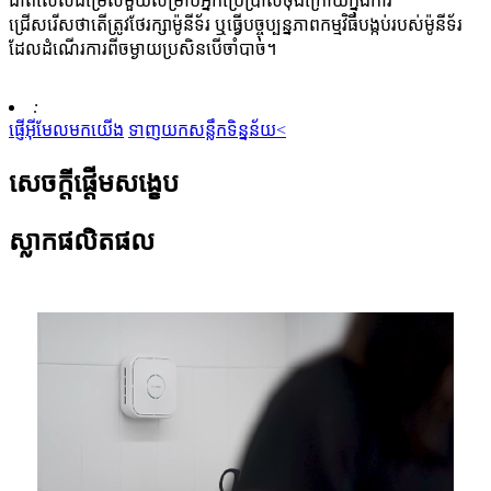
ជាពិសេសជម្រើសមួយសម្រាប់អ្នកប្រើប្រាស់ចុងក្រោយក្នុងការ
ជ្រើសរើសថាតើត្រូវថែរក្សាម៉ូនីទ័រ ឬធ្វើបច្ចុប្បន្នភាពកម្មវិធីបង្កប់របស់ម៉ូនីទ័រ
ដែលដំណើរការពីចម្ងាយប្រសិនបើចាំបាច់។
:
ផ្ញើអ៊ីមែលមកយើង
ទាញយកសន្លឹកទិន្នន័យ<
សេចក្តីផ្តើមសង្ខេប
ស្លាកផលិតផល