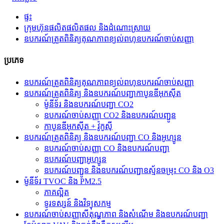
ផ្ទះ
ក្រុមហ៊ុនផលិតផលិតផល និងដំណោះស្រាយ
ឧបករណ៍ត្រួតពិនិត្យគុណភាពខ្យល់ពហុឧបករណ៍ចាប់សញ្ញា
ប្រភេទ
ឧបករណ៍ត្រួតពិនិត្យគុណភាពខ្យល់ពហុឧបករណ៍ចាប់សញ្ញា
ឧបករណ៍ត្រួតពិនិត្យ និងឧបករណ៍បញ្ជាកាបូនឌីអុកស៊ីត
ម៉ូនីទ័រ និងឧបករណ៍បញ្ជា CO2
ឧបករណ៍ចាប់សញ្ញា CO2 និងឧបករណ៍បញ្ជូន
កាបូនឌីអុកស៊ីត + វ៉ូកូស៊ី
ឧបករណ៍ត្រួតពិនិត្យ និងឧបករណ៍បញ្ជា CO និងអូហ្សូន
ឧបករណ៍ចាប់សញ្ញា CO និងឧបករណ៍បញ្ជា
ឧបករណ៍បញ្ជាអូហ្សូន
ឧបករណ៍បញ្ជូន និងឧបករណ៍បញ្ជាឧស្ម័នចម្រុះ CO និង O3
ម៉ូនីទ័រ TVOC និង PM2.5
ភាគល្អិត
ទូរទស្សន៍ និង​វិទ្យុ​សកម្ម
ឧបករណ៍ចាប់សញ្ញាសីតុណ្ហភាព និងសំណើម និងឧបករណ៍បញ្ជា