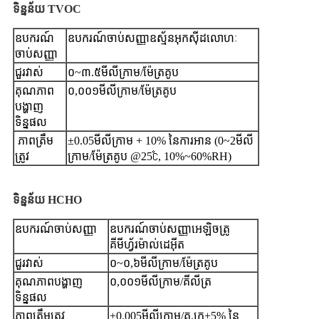
ទិន្នន័យ TVOC
ឧបករណ៍
ឧបករណ៍ចាប់សញ្ញាឧស្ម័នអុកស៊ីដលោហៈ
ចាប់សញ្ញា
ជួរវាស់
០~៣.៥មីលីក្រាម/ម៉ែត្រគូប
គុណភាព
០,០០១មីលីក្រាម/ម៉ែត្រគូប
បង្ហាញ
ទិន្នផល
ភាពត្រឹម
±0.05មីលីក្រាម + 10% នៃការអាន (0~2មីលី
ត្រូវ
ក្រាម/ម៉ែត្រគូប @25℃, 10%~60%RH)
ទិន្នន័យ HCHO
ឧបករណ៍ចាប់សញ្ញា
ឧបករណ៍ចាប់សញ្ញាអេឡិចត្រូ
គីមីហ្វ័រម៉ាល់ដេអ៊ីត
ជួរវាស់
០~០,៦មីលីក្រាម/ម៉ែត្រគូប
គុណភាពបង្ហាញ
០,០០១មីលីក្រាម/គីលីត្រ
ទិន្នផល
ភាពត្រឹមត្រូវ
±0.005មីលីក្រាម/គ.ក្រ+5% នៃ