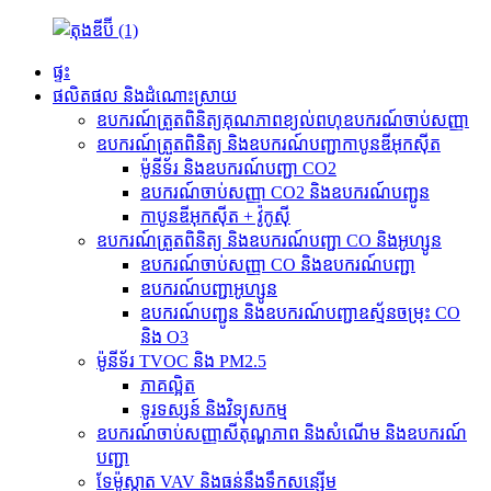
ផ្ទះ
ផលិតផល និងដំណោះស្រាយ
ឧបករណ៍ត្រួតពិនិត្យគុណភាពខ្យល់ពហុឧបករណ៍ចាប់សញ្ញា
ឧបករណ៍ត្រួតពិនិត្យ និងឧបករណ៍បញ្ជាកាបូនឌីអុកស៊ីត
ម៉ូនីទ័រ និងឧបករណ៍បញ្ជា CO2
ឧបករណ៍ចាប់សញ្ញា CO2 និងឧបករណ៍បញ្ជូន
កាបូនឌីអុកស៊ីត + វ៉ូកូស៊ី
ឧបករណ៍ត្រួតពិនិត្យ និងឧបករណ៍បញ្ជា CO និងអូហ្សូន
ឧបករណ៍ចាប់សញ្ញា CO និងឧបករណ៍បញ្ជា
ឧបករណ៍បញ្ជាអូហ្សូន
ឧបករណ៍បញ្ជូន និងឧបករណ៍បញ្ជាឧស្ម័នចម្រុះ CO
និង O3
ម៉ូនីទ័រ TVOC និង PM2.5
ភាគល្អិត
ទូរទស្សន៍ និង​វិទ្យុ​សកម្ម
ឧបករណ៍ចាប់សញ្ញាសីតុណ្ហភាព និងសំណើម និងឧបករណ៍
បញ្ជា
ទែម៉ូស្ដាត VAV និងធន់នឹងទឹកសន្សើម