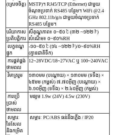
(ស្រេចចិត្ត)
MSTP)។ RJ45/TCP (Ethernet) ជាមួយ
ចំណុចប្រទាក់ RS485 បន្ថែម។ WiFi @2.4
GHz 802.11b/g/n ជាមួយចំណុចប្រទាក់
RS485 បន្ថែម។
បរិយាកាស
សីតុណ្ហភាព៖ ០~៥០ ℃ (៣២ ~១២២ ℉)
ប្រតិបត្តិការ
សំណើម៖ ០~៩០%RH
លក្ខខណ្ឌ
-១០~៥០ ℃ (១៤ ~១២២ ℉)/០~៩០%RH
ផ្ទុក
(គ្មានជាតិទឹក)
ការផ្គត់ផ្គង់
12~28VDC/18~27VAC ឬ 100~240VAC
ថាមពល
វិមាត្ររួម
១៣០មម (បណ្តោយ) × ១៣០មម (ទទឹង) ×
៤៥មម (កម្ពស់) ៧.៧០អ៊ីញ (បណ្តោយ) ×
៦.១០អ៊ីញ (ទទឹង) × ២.៤០អ៊ីញ (កម្ពស់)
ការប្រើ
មធ្យម 1.9w (24V) 4.5w (230V)
ប្រាស់
ថាមពល
សម្ភារៈ
សម្ភារៈ PC/ABS ធន់នឹងភ្លើង / IP20
នៃសែល
និងកម្រិត