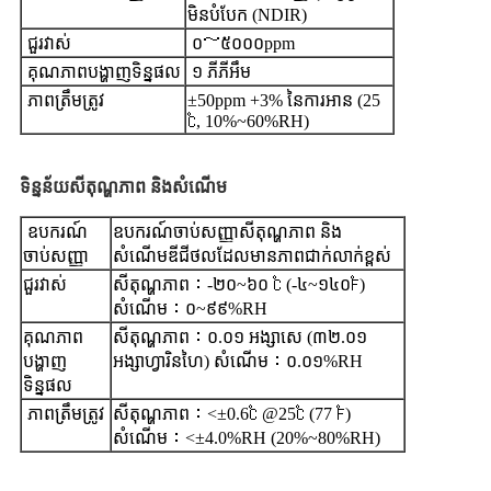
មិនបំបែក (NDIR)
ជួរវាស់
០～៥០០០ppm
គុណភាពបង្ហាញទិន្នផល
១ ភីភីអឹម
ភាពត្រឹមត្រូវ
±50ppm +3% នៃការអាន (25
℃, 10%~60%RH)
ទិន្នន័យសីតុណ្ហភាព និងសំណើម
ឧបករណ៍
ឧបករណ៍ចាប់សញ្ញាសីតុណ្ហភាព និង
ចាប់សញ្ញា
សំណើមឌីជីថលដែលមានភាពជាក់លាក់ខ្ពស់
ជួរវាស់
សីតុណ្ហភាព︰-២០~៦០ ℃ (-៤~១៤០℉)
សំណើម︰០~៩៩%RH
គុណភាព
សីតុណ្ហភាព︰០.០១ អង្សាសេ (៣២.០១
បង្ហាញ
អង្សាហ្វារិនហៃ) សំណើម︰០.០១%RH
ទិន្នផល
ភាពត្រឹមត្រូវ
សីតុណ្ហភាព︰<±0.6℃ @25℃ (77 ℉)
សំណើម︰<±4.0%RH (20%~80%RH)