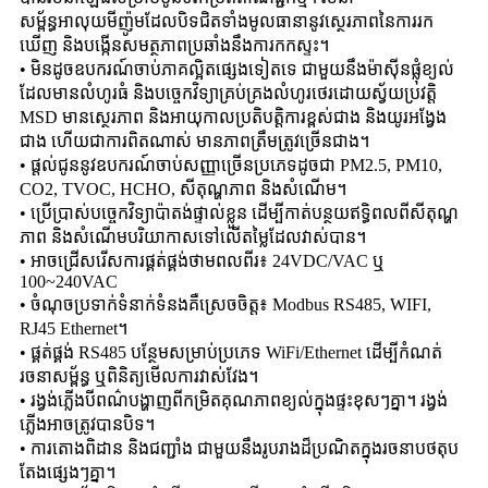
សម្ព័ន្ធអាលុយមីញ៉ូមដែលបិទជិតទាំងមូលធានានូវស្ថេរភាពនៃការរក
ឃើញ និងបង្កើនសមត្ថភាពប្រឆាំងនឹងការកកស្ទះ។
• មិនដូចឧបករណ៍ចាប់ភាគល្អិតផ្សេងទៀតទេ ជាមួយនឹងម៉ាស៊ីនផ្លុំខ្យល់
ដែលមានលំហូរធំ និងបច្ចេកវិទ្យាគ្រប់គ្រងលំហូរថេរដោយស្វ័យប្រវត្តិ
MSD មានស្ថេរភាព និងអាយុកាលប្រតិបត្តិការខ្ពស់ជាង និងយូរអង្វែង
ជាង ហើយជាការពិតណាស់ មានភាពត្រឹមត្រូវច្រើនជាង។
• ផ្តល់ជូននូវឧបករណ៍ចាប់សញ្ញាច្រើនប្រភេទដូចជា PM2.5, PM10,
CO2, TVOC, HCHO, សីតុណ្ហភាព និងសំណើម។
• ប្រើប្រាស់បច្ចេកវិទ្យាប៉ាតង់ផ្ទាល់ខ្លួន ដើម្បីកាត់បន្ថយឥទ្ធិពលពីសីតុណ្ហ
ភាព និងសំណើមបរិយាកាសទៅលើតម្លៃដែលវាស់បាន។
• អាចជ្រើសរើសការផ្គត់ផ្គង់ថាមពលពីរ៖ 24VDC/VAC ឬ
100~240VAC
• ចំណុចប្រទាក់ទំនាក់ទំនងគឺស្រេចចិត្ត៖ Modbus RS485, WIFI,
RJ45 Ethernet។
• ផ្គត់ផ្គង់ RS485 បន្ថែមសម្រាប់ប្រភេទ WiFi/Ethernet ដើម្បីកំណត់
រចនាសម្ព័ន្ធ ឬពិនិត្យមើលការវាស់វែង។
• រង្វង់ភ្លើងបីពណ៌បង្ហាញពីកម្រិតគុណភាពខ្យល់ក្នុងផ្ទះខុសៗគ្នា។ រង្វង់
ភ្លើងអាចត្រូវបានបិទ។
• ការតោងពិដាន និងជញ្ជាំង ជាមួយនឹងរូបរាងដ៏ប្រណិតក្នុងរចនាបថតុប
តែងផ្សេងៗគ្នា។