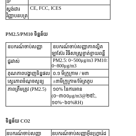
IP
CE, FCC, ICES
ស្តង់ដារ
វិញ្ញាបនបត្រ
PM2.5/PM10
ទិន្នន័យ
ឧបករណ៍ចាប់សញ្ញា
ឧបករណ៍ចាប់សញ្ញាភាគល្អិត
ឡាស៊ែរ វិធីសាស្ត្រខ្ចាត់ខ្ចាយពន្លឺ
PM2.5: 0~500μg/m3 PM10:
ជួរវាស់
0~800μg/m3
គុណភាពបង្ហាញទិន្នផល
០.១ មីក្រូក្រាម / ម៣
ស្ថេរភាពចំណុចសូន្យ
±៣មីក្រូក្រាម/ម៉ែត្រគូប
ភាពត្រឹមត្រូវ (PM2.5)
១០% នៃការអាន
(០~៣០០μg/m3@២៥℃,
១០%~៦០%RH)
ទិន្នន័យ CO2
ឧបករណ៍ចាប់សញ្ញា
ឧបករណ៍ចាប់សញ្ញាអ៊ីនហ្វ្រារ៉េដ