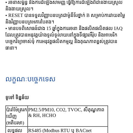
• រចនាសម្ព័ន្ធ និងការដំឡើងសាមញ្ញ ធ្វើឱ្យការដំឡើងពិដានងាយស្រួល
និងងាយស្រួល។
• RESET បានទទួលវិញ្ញាបនបត្រជាម៉ូនីទ័រថ្នាក់ B សម្រាប់ការវាយតម្លៃ
និងវិញ្ញាបនបត្រអគារបៃតង។
• មានបទពិសោធន៍ជាង 15 ឆ្នាំក្នុងការរចនា និងផលិតផលិតផល IAQ
ដែលត្រូវបានអនុវត្តយ៉ាងទូលំទូលាយនៅក្នុងទីផ្សារអឺរ៉ុប និងអាមេរិក
បច្ចេកវិទ្យាចាស់ទុំ ការអនុវត្តផលិតកម្មល្អ និងគុណភាពខ្ពស់ត្រូវបាន
ធានា។
លក្ខណៈបច្ចេកទេស
ទូទៅ
ទិន្នន័យ
ប៉ារ៉ាម៉ែត្ររក
PM2.5/PM10, CO2, TVOC, សីតុណ្ហភាព
& RH, HCHO
ឃើញ
(អតិបរមា)
លទ្ធផល
RS485 (Modbus RTU ឬ BACnet