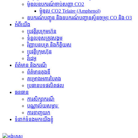
ម៉ូឌុលឧបករណ៍ចាប់សញ្ញា CO2
ម៉ូឌុល CO2 Telaire (Amphenol)
ឧបករណ៍បញ្ជូន និងឧបករណ៍បញ្ជាឧស្ម័នចម្រុះ CO និង O3
អំពីយើង
ប្រវត្តិរូបក្រុមហ៊ុន
ទំនួលខុសត្រូវសង្គម
វិញ្ញាបនបត្រ និងកិត្តិយស
ប្រវត្តិក្រុមហ៊ុន
វីដេអូ
ព័ត៌មាន និងករណី
ព័ត៌មានតុងឌី
គម្រោងអគារបៃតង
ប្រធានបទផលិតផល
ធនធាន
ការសិក្សាករណី
បណ្ណាល័យសម្ភារៈ
ការទាញយក
ទំនាក់ទំនងមកយើងខ្ញុំ