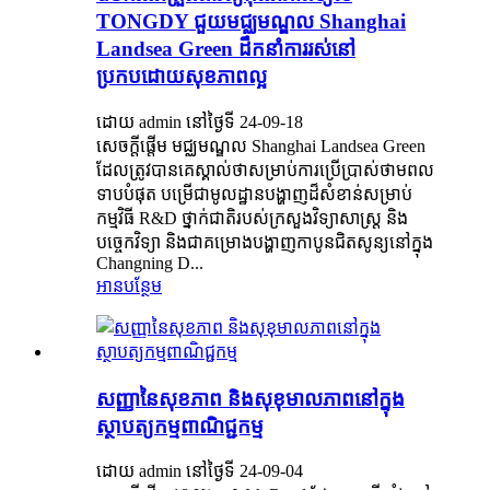
TONGDY ជួយមជ្ឈមណ្ឌល Shanghai
Landsea Green ដឹកនាំការរស់នៅ
ប្រកបដោយសុខភាពល្អ
ដោយ admin នៅថ្ងៃទី 24-09-18
សេចក្តីផ្តើម មជ្ឈមណ្ឌល Shanghai Landsea Green
ដែលត្រូវបានគេស្គាល់ថាសម្រាប់ការប្រើប្រាស់ថាមពល
ទាបបំផុត បម្រើជាមូលដ្ឋានបង្ហាញដ៏សំខាន់សម្រាប់
កម្មវិធី R&D ថ្នាក់ជាតិរបស់ក្រសួងវិទ្យាសាស្ត្រ និង
បច្ចេកវិទ្យា និងជាគម្រោងបង្ហាញកាបូនជិតសូន្យនៅក្នុង
Changning D...
អានបន្ថែម
សញ្ញានៃសុខភាព និងសុខុមាលភាពនៅក្នុង
ស្ថាបត្យកម្មពាណិជ្ជកម្ម
ដោយ admin នៅថ្ងៃទី 24-09-04