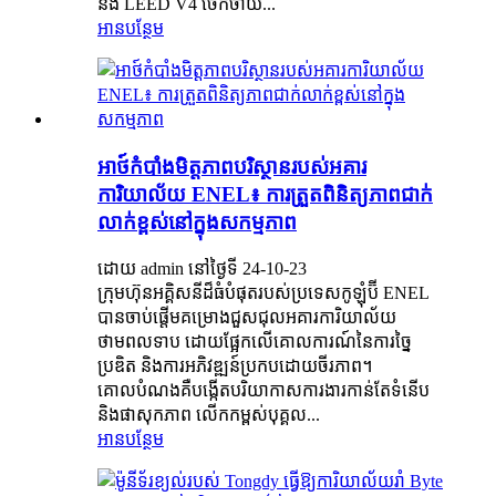
និង LEED V4 ចែកចាយ...
អានបន្ថែម
អាថ៍កំបាំងមិត្តភាពបរិស្ថានរបស់អគារ
ការិយាល័យ ENEL៖ ការត្រួតពិនិត្យភាពជាក់
លាក់ខ្ពស់នៅក្នុងសកម្មភាព
ដោយ admin នៅថ្ងៃទី 24-10-23
ក្រុមហ៊ុនអគ្គិសនីដ៏ធំបំផុតរបស់ប្រទេសកូឡុំប៊ី ENEL
បានចាប់ផ្តើមគម្រោងជួសជុលអគារការិយាល័យ
ថាមពលទាប ដោយផ្អែកលើគោលការណ៍នៃការច្នៃ
ប្រឌិត និងការអភិវឌ្ឍន៍ប្រកបដោយចីរភាព។
គោលបំណងគឺបង្កើតបរិយាកាសការងារកាន់តែទំនើប
និងផាសុកភាព លើកកម្ពស់បុគ្គល...
អានបន្ថែម