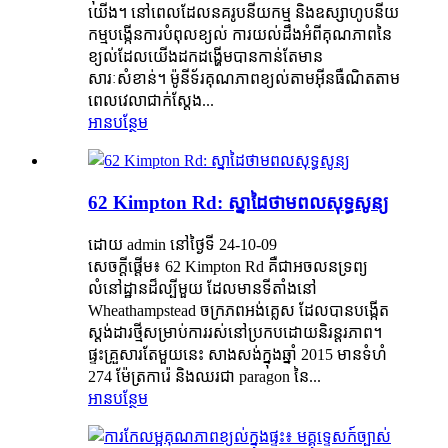
យើង។ នៅពេលដែលនគរូបនីយកម្ម និងឧស្សាហូបនីយ
កម្មបង្កើនការបំពុលខ្យល់ ការយល់ដឹងអំពីគុណភាពនៃ
ខ្យល់ដែលយើងដកដង្ហើមបានកាន់តែមាន
សារៈសំខាន់។ ម៉ូនីទ័រគុណភាពខ្យល់តាមអ៊ីនធឺណិតតាម
ពេលវេលាជាក់ស្តែង...
អានបន្ថែម
62 Kimpton Rd: ស្នាដៃថាមពលសុទ្ធសូន្យ
ដោយ admin នៅថ្ងៃទី 24-10-09
សេចក្តីផ្តើម៖ 62 Kimpton Rd គឺជាអចលនទ្រព្យ
លំនៅដ្ឋានដ៏ល្បីមួយ ដែលមានទីតាំងនៅ
Wheathampstead ចក្រភពអង់គ្លេស ដែលបានបង្កើត
ស្តង់ដារថ្មីសម្រាប់ការរស់នៅប្រកបដោយនិរន្តរភាព។
ផ្ទះគ្រួសារតែមួយនេះ សាងសង់ក្នុងឆ្នាំ 2015 មានទំហំ
274 ម៉ែត្រការ៉េ និងឈរជា paragon នៃ...
អានបន្ថែម