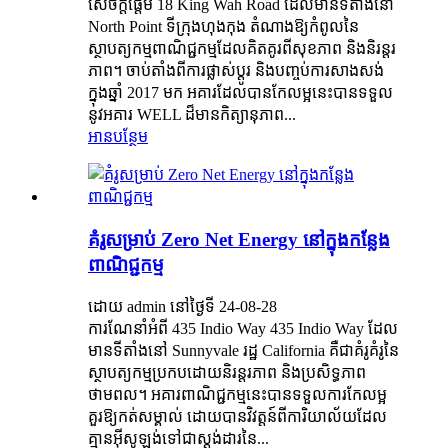
សេចក្តីផ្តើម 18 King Wah Road ដែលមានទីតាំងនៅ
North Point ទីក្រុងហុងកុង តំណាងឱ្យកំពូលនៃ
ស្ថាបត្យកម្មពាណិជ្ជកម្មដែលគិតគូរពីសុខភាព និងនិរន្តរ
ភាព។ ចាប់តាំងពីការផ្លាស់ប្តូរ និងបញ្ចប់ការសាងសង់
ក្នុងឆ្នាំ 2017 មក អគារដែលបានកែលម្អនេះបានទទួល
នូវអគារ WELL ដ៏មានកិត្យានុភាព...
អានបន្ថែម
គំរូសម្រាប់ Zero Net Energy នៅក្នុងកន្លែង
ពាណិជ្ជកម្ម
ដោយ admin នៅថ្ងៃទី 24-08-28
ការណែនាំអំពី 435 Indio Way 435 Indio Way ដែល
មានទីតាំងនៅ Sunnyvale រដ្ឋ California គឺជាគំរូគំរូនៃ
ស្ថាបត្យកម្មប្រកបដោយនិរន្តរភាព និងប្រសិទ្ធភាព
ថាមពល។ អគារពាណិជ្ជកម្មនេះបានទទួលការកែលម្អ
គួរឱ្យកត់សម្គាល់ ដោយបានវិវត្តន៍ពីការិយាល័យដែល
គ្មានអ៊ីសូឡង់ទៅជាស្តង់ដារនៃ...