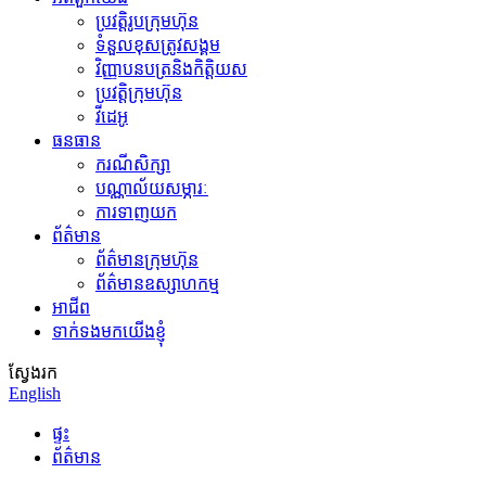
ប្រវត្តិរូបក្រុមហ៊ុន
ទំនួលខុសត្រូវសង្គម
វិញ្ញាបនបត្រនិងកិត្តិយស
ប្រវត្តិក្រុមហ៊ុន
វីដេអូ
ធនធាន
ករណីសិក្សា
បណ្ណាល័យសម្ភារៈ
ការទាញយក
ព័ត៌មាន
ព័ត៌មានក្រុមហ៊ុន
ព័ត៌មានឧស្សាហកម្ម
អាជីព
ទាក់ទងមកយើងខ្ញុំ
ស្វែងរក
English
ផ្ទះ
ព័ត៌មាន