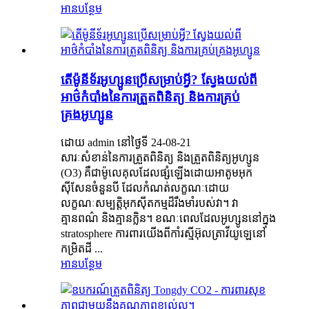
អានបន្ថែម
តើម៉ូនីទ័រអូហ្សូនប្រើសម្រាប់អ្វី? ស្វែងយល់ពី
អាថ៌កំបាំងនៃការត្រួតពិនិត្យ និងការគ្រប់
គ្រងអូហ្សូន
ដោយ admin នៅថ្ងៃទី 24-08-21
សារៈសំខាន់នៃការត្រួតពិនិត្យ និងត្រួតពិនិត្យអូហ្សូន
(O3) គឺជាម៉ូលេគុលដែលផ្សំឡើងដោយអាតូមអុក
ស៊ីសែនចំនួនបី ដែលកំណត់លក្ខណៈដោយ
លក្ខណៈសម្បត្តិអុកស៊ីតកម្មដ៏រឹងមាំរបស់វា។ វា
គ្មានពណ៌ និងគ្មានក្លិន។ ខណៈពេលដែលអូហ្សូននៅក្នុង
stratosphere ការពារយើងពីកាំរស្មីអ៊ុលត្រាវីយូឡេនៅ
កម្រិតដី ...
អានបន្ថែម