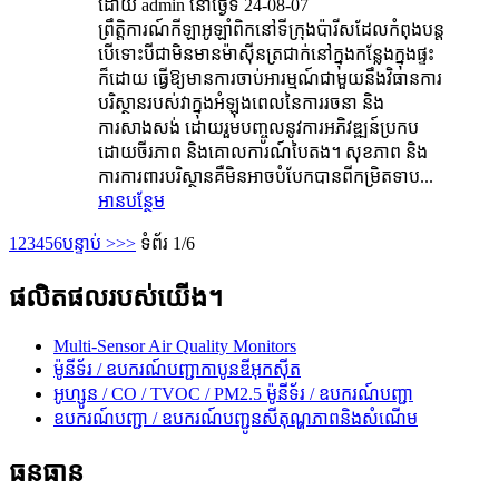
ដោយ admin នៅថ្ងៃទី 24-08-07
ព្រឹត្តិការណ៍កីឡាអូឡាំពិកនៅទីក្រុងប៉ារីសដែលកំពុងបន្ត
បើទោះបីជាមិនមានម៉ាស៊ីនត្រជាក់នៅក្នុងកន្លែងក្នុងផ្ទះ
ក៏ដោយ ធ្វើឱ្យមានការចាប់អារម្មណ៍ជាមួយនឹងវិធានការ
បរិស្ថានរបស់វាក្នុងអំឡុងពេលនៃការរចនា និង
ការសាងសង់ ដោយរួមបញ្ចូលនូវការអភិវឌ្ឍន៍ប្រកប
ដោយចីរភាព និងគោលការណ៍បៃតង។ សុខភាព និង​
ការ​ការពារ​បរិស្ថាន​គឺ​មិន​អាច​បំបែក​បាន​ពី​កម្រិត​ទាប...
អានបន្ថែម
1
2
3
4
5
6
បន្ទាប់ >
>>
ទំព័រ 1/6
ផលិតផលរបស់យើង។
Multi-Sensor Air Quality Monitors
ម៉ូនីទ័រ / ឧបករណ៍បញ្ជាកាបូនឌីអុកស៊ីត
អូហ្សូន / CO / TVOC / PM2.5 ម៉ូនីទ័រ / ឧបករណ៍បញ្ជា
ឧបករណ៍បញ្ជា / ឧបករណ៍បញ្ជូនសីតុណ្ហភាពនិងសំណើម
ធនធាន