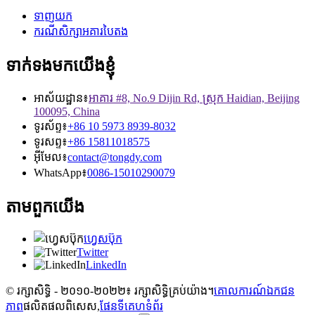
ទាញយក
ករណីសិក្សាអគារបៃតង
ទាក់ទងមកយើងខ្ញុំ
អាស័យដ្ឋាន៖
អាគារ #8, No.9 Dijin Rd, ស្រុក Haidian, Beijing
100095, China
ទូរស័ព្ទ៖
+86 10 5973 8939-8032
ទូរសព្ទ៖
+86 15811018575
អ៊ីមែល៖
contact@tongdy.com
WhatsApp៖
0086-15010290079
តាមពួកយើង
ហ្វេសប៊ុក
Twitter
LinkedIn
© រក្សាសិទ្ធិ - ២០១០-២០២២៖ រក្សាសិទ្ធិគ្រប់យ៉ាង។
គោលការណ៍ឯកជន
ភាព
ផលិតផលពិសេស,
ផែនទីគេហទំព័រ