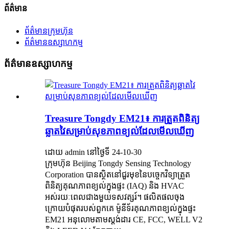
ព័ត៌មាន
ព័ត៌មានក្រុមហ៊ុន
ព័ត៌មានឧស្សាហកម្ម
ព័ត៌មានឧស្សាហកម្ម
Treasure Tongdy EM21៖ ការត្រួតពិនិត្យ
ឆ្លាតវៃសម្រាប់សុខភាពខ្យល់ដែលមើលឃើញ
ដោយ admin នៅថ្ងៃទី 24-10-30
ក្រុមហ៊ុន Beijing Tongdy Sensing Technology
Corporation បានស្ថិតនៅជួរមុខនៃបច្ចេកវិទ្យាត្រួត
ពិនិត្យគុណភាពខ្យល់ក្នុងផ្ទះ (IAQ) និង HVAC
អស់រយៈពេលជាងមួយទសវត្សរ៍។ ផលិតផលចុង
ក្រោយបំផុតរបស់ពួកគេ ម៉ូនីទ័រគុណភាពខ្យល់ក្នុងផ្ទះ
EM21 អនុលោមតាមស្តង់ដារ CE, FCC, WELL V2