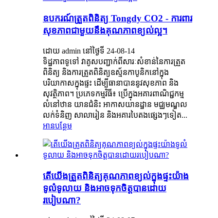
ឧបករណ៍ត្រួតពិនិត្យ Tongdy CO2 - ការពារ
សុខភាពជាមួយនឹងគុណភាពខ្យល់ល្អ។
ដោយ admin នៅថ្ងៃទី 24-08-14
ទិដ្ឋភាពទូទៅ វាគូសបញ្ជាក់ពីសារៈសំខាន់នៃការត្រួត
ពិនិត្យ និងការត្រួតពិនិត្យឧស្ម័នកាបូនិកនៅក្នុង
បរិយាកាសក្នុងផ្ទះ ដើម្បីធានាបាននូវសុខភាព និង
សុវត្ថិភាព។ ប្រភេទកម្មវិធី៖ ប្រើក្នុងអគារពាណិជ្ជកម្ម
លំនៅឋាន យានជំនិះ អាកាសយានដ្ឋាន មជ្ឈមណ្ឌល
លក់ទំនិញ សាលារៀន និងអគារបៃតងផ្សេងៗទៀត...
អានបន្ថែម
តើ​យើង​ត្រួតពិនិត្យ​គុណភាព​ខ្យល់​ក្នុងផ្ទះ​យ៉ាង​
ទូលំទូលាយ និង​អាច​ទុកចិត្ត​បាន​ដោយ​
របៀបណា?