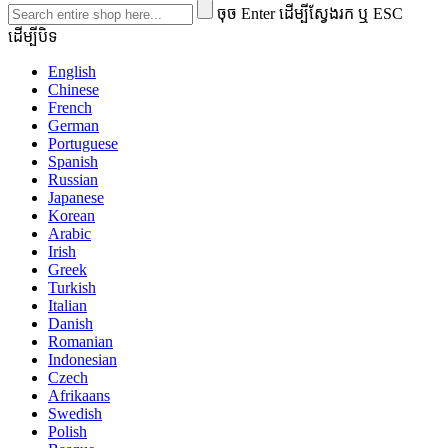
ចុច Enter ដើម្បីស្វែងរក ឬ ESC
ដើម្បីបិទ
English
Chinese
French
German
Portuguese
Spanish
Russian
Japanese
Korean
Arabic
Irish
Greek
Turkish
Italian
Danish
Romanian
Indonesian
Czech
Afrikaans
Swedish
Polish