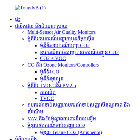
ផ្ទះ
ផលិតផល និងដំណោះស្រាយ
Multi-Sensor Air Quality Monitors
ម៉ូនីទ័រ/ឧបករណ៍បញ្ជាកាបូនឌីអុកស៊ីត
ម៉ូនីទ័រ/ឧបករណ៍បញ្ជា CO2
ឧបករណ៍ចាប់សញ្ញា / ឧបករណ៍បញ្ជូន CO2
CO2 + VOC
CO និង Ozone Monitors/Controllers
ម៉ូនីទ័រ CO
ម៉ូនីទ័រអូហ្សូន
ម៉ូនីទ័រ TVOC និង PM2.5
ភាគល្អិត
TVOC
ឧបករណ៍ចាប់សញ្ញា/ឧបករណ៍ចាប់សញ្ញាសីតុណ្ហភាព និង
សំណើម
VAV និង ទែម៉ូស្ដាតការពារទឹកសន្សើម
ម៉ូឌុលឧបករណ៍ចាប់សញ្ញា CO2
ម៉ូឌុល Telaire CO2 (Amphenol)
អំពីពួកយើង