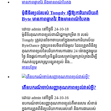
ម៉ូនីទ័រខ្យល់របស់ Tongdy ធ្វើឱ្យការិយាល័យរាំ
Byte មានភាពឆ្លាតវៃ និងមានពណ៌បៃតង
ដោយ admin នៅថ្ងៃទី 24-10-18
ម៉ូនីទ័រគុណភាពខ្យល់ពាណិជ្ជកម្មកម្រិត B របស់
Tongdy ត្រូវបានចែកចាយនៅក្នុងអគារការិយាល័យ
ByteDance ក្នុងប្រទេសចិនទាំងមូល ដែលត្រួតពិនិត្យ
គុណភាពខ្យល់នៃបរិយាកាសការងារ 24 ម៉ោងក្នុងមួយ
ថ្ងៃ និងផ្តល់ការគាំទ្រទិន្នន័យសម្រាប់អ្នកគ្រប់គ្រងដើម្បី
កំណត់យុទ្ធសាស្រ្តបន្សុតខ្យល់ និង...
អានបន្ថែម
តើឧបករណ៍ចាប់សញ្ញាគុណភាពខ្យល់វាស់អ្វី?
ដោយ admin នៅថ្ងៃទី 24-10-16
ឧបករណ៍ចាប់សញ្ញាគុណភាពខ្យល់គឺមានសារៈសំខាន់
ក្នុងការត្រួតពិនិត្យបរិយាកាសរស់នៅ និងការងាររបស់